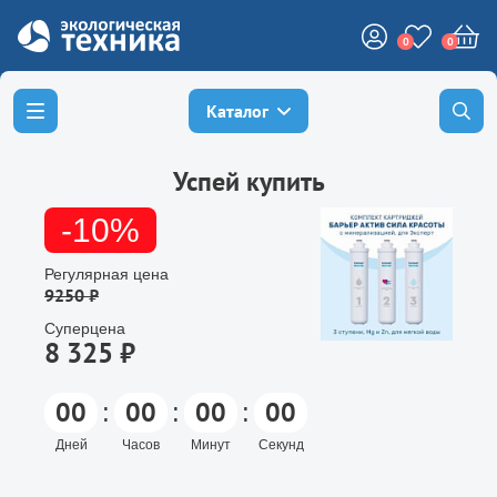
0
0
Каталог
Успей купить
-10%
Регулярная цена
9250 ₽
Суперцена
8 325 ₽
00
00
00
00
:
:
:
Дней
Часов
Минут
Секунд