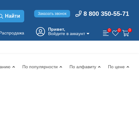
8 800 350-55-71
Заказать звонок
Найти
Привет,
0
0
0
Распродажа
Войдите в аккаунт
чанию
По популярности
По алфавиту
По цене