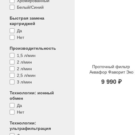
Хромированный
Белый/Синий
Быстрая замена
картриджей
Да
Нет
Производительность
1,5 л/мин
2 л/мин
Проточный фильтр 
2 л/мин
Аквафор Фаворит Эко
2,5 л/мин
9 990 ₽
3 л/мин
Технологии: ионный
обмен
Да
Нет
Технологии:
ультрафильтрация