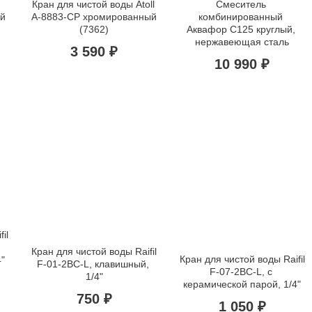
Кран для чистой воды Atoll 
Смеситель 
ый
A-8883-СР хромированный 
комбинированный 
(7362)
Аквафор C125 круглый, 
нержавеющая сталь
3 590 ₽
10 990 ₽
l 
Кран для чистой воды Raifil 
Кран для чистой воды Raifil 
"
F-01-2BC-L, клавишный, 
F-07-2BC-L, с 
1/4"
керамической парой, 1/4"
750 ₽
1 050 ₽