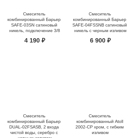
Смеситель 
Смеситель 
комбинированный Барьер 
комбинированный Барьер 
SAFE-03SN сатиновый 
SAFE-04FSSNB сатиновый 
никель, подключение 3/8
никель с черным изливом
4 190 ₽
6 900 ₽
Смеситель 
Смеситель 
комбинированный Барьер 
комбинированный Atoll 
DUAL-02FSАSB, 2 входа 
2002-CP хром, с гибким 
чистой воды, серебро с 
изливом
черным изливом