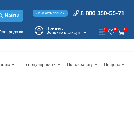
8 800 350-55-71
Заказать звонок
Найти
Привет,
0
0
0
Распродажа
Войдите в аккаунт
чанию
По популярности
По алфавиту
По цене